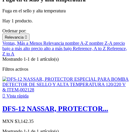
Fuga en el sello y alta temperatura
Hay 1 producto.
Ordenar por:
Relevancia

Ventas, Más a Menos
Relevancia
nombre A-Z
nombre Z-A
precio
bajo a más alto
precio alto a más bajo
Reference, A to Z
Reference,
Z to A
Mostrando 1-1 de 1 artículo(s)
Filtros activos

Vista rápida
DFS-12 NASSAR, PROTECTOR...
MXN $3,142.35
Mostrando 1-1 de 1 artículo(s)