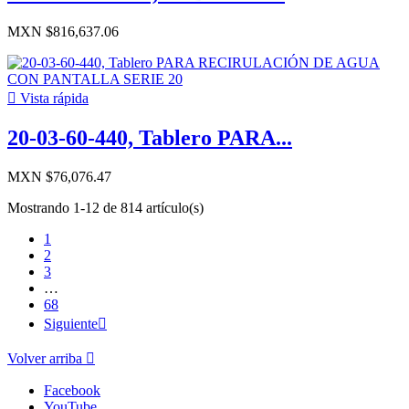
MXN $816,637.06

Vista rápida
20-03-60-440, Tablero PARA...
MXN $76,076.47
Mostrando 1-12 de 814 artículo(s)
1
2
3
…
68
Siguiente

Volver arriba

Facebook
YouTube