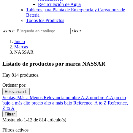
Recirculación de Agua
Tableros para Planta de Emergencia y Cargadores de
Batería
Todos los Productos
search
clear
Inicio
Marcas
NASSAR
Listado de productos por marca NASSAR
Hay 814 productos.
Ordenar por:
Relevancia

Ventas, Más a Menos
Relevancia
nombre A-Z
nombre Z-A
precio
bajo a más alto
precio alto a más bajo
Reference, A to Z
Reference,
Z to A
Filtrar
Mostrando 1-12 de 814 artículo(s)
Filtros activos