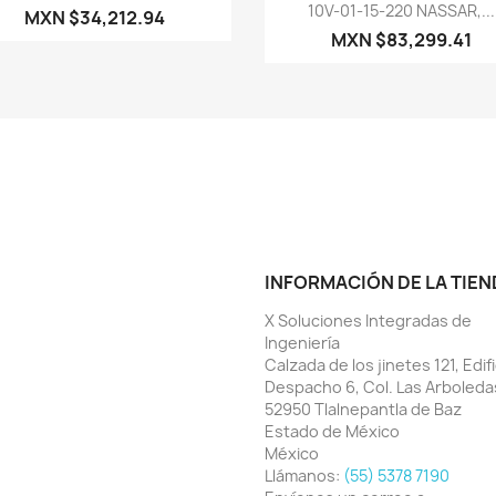
Vista rápida

10V-01-15-220 NASSAR,...
MXN $34,212.94
MXN $83,299.41
INFORMACIÓN DE LA TIEN
X Soluciones Integradas de
Ingeniería
Calzada de los jinetes 121, Edifi
Despacho 6, Col. Las Arboleda
52950 Tlalnepantla de Baz
Estado de México
México
Llámanos:
(55) 5378 7190