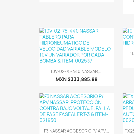
1
Vista rápida

10V-02-75-440 NASSAR,...
MXN $333,885.88
Vista rápida

F3 NASSAR ACCESORIO P/ APV...
TX25