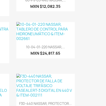
60-PV-05-440 NASSAR,...
.
MXN $12,082.35
Vista rápida

10-04-01-220 NASSAR,...
MXN $24,817.65
Vista rápida

F3D-440 NASSAR, PROTECTOR...