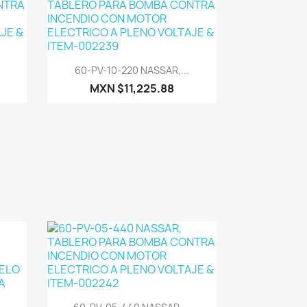
Vista rápida

60-PV-10-220 NASSAR,...
MXN $11,225.88
Vista rápida
