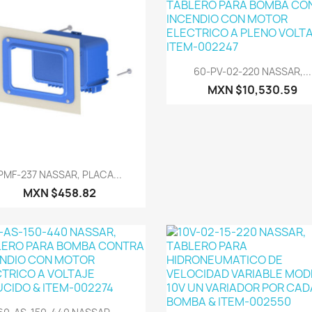
Vista rápida

60-PV-02-220 NASSAR,...
MXN $10,530.59
Vista rápida

PMF-237 NASSAR, PLACA...
MXN $458.82
Vista rápida
