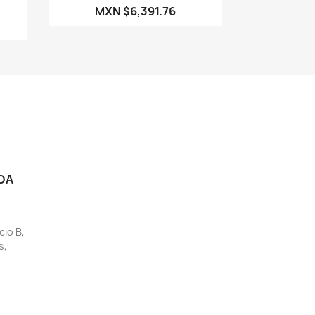
MXN $6,391.76
DA
cio B,
s,