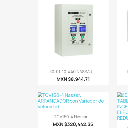
Vista rápida

30-01-10-440 NASSAR,...
MXN $8,944.71
Vista rápida

TCV150-4 Nassar,...
MXN $320,442.35