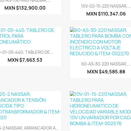
60-AS-150-440 NASSAR,...
Vista rápida

10V-02-15-220 NASSAR,..
MXN $132,900.00
MXN $110,347.06
Vista rápida

0-01-05-440, TABLERO DE...
MXN $7,663.53
Vista rápida

60-AS-30-220 NASSAR,...
MXN $49,585.88
Vista rápida

-2 NASSAR, ARRANCADOR A...