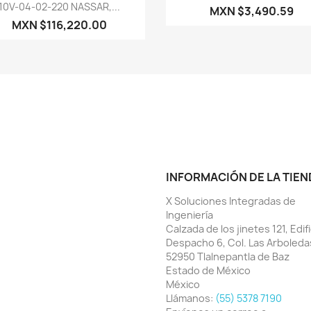
Vista rápida

10V-04-02-220 NASSAR,...
MXN $3,490.59
MXN $116,220.00
INFORMACIÓN DE LA TIEN
X Soluciones Integradas de
Ingeniería
Calzada de los jinetes 121, Edifi
Despacho 6, Col. Las Arboleda
52950 Tlalnepantla de Baz
Estado de México
México
Llámanos:
(55) 5378 7190