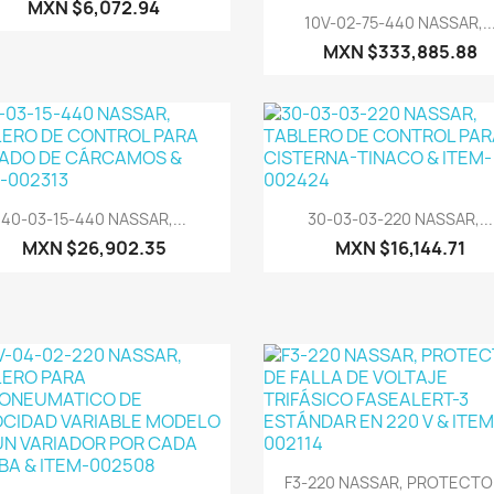
MXN $6,072.94
Vista rápida

10V-02-75-440 NASSAR,..
MXN $333,885.88
Vista rápida
Vista rápida


40-03-15-440 NASSAR,...
30-03-03-220 NASSAR,...
MXN $26,902.35
MXN $16,144.71
Vista rápida

F3-220 NASSAR, PROTECTOR