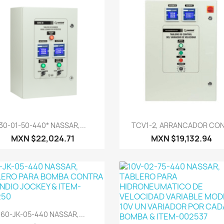
Vista rápida
Vista rápida


30-01-50-440* NASSAR,...
TCV1-2, ARRANCADOR CON.
MXN $22,024.71
MXN $19,132.94
Vista rápida

60-JK-05-440 NASSAR,...