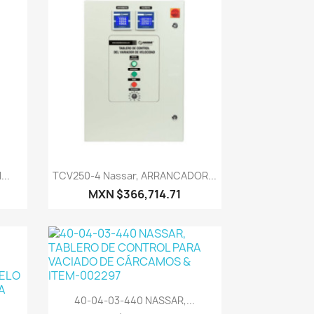
Vista rápida

..
TCV250-4 Nassar, ARRANCADOR...
MXN $366,714.71
Vista rápida

40-04-03-440 NASSAR,...