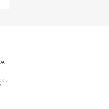
DA
cio B,
s,