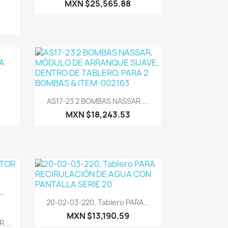
MXN $25,565.88
.
Vista rápida

AS17-23 2 BOMBAS NASSAR,...
MXN $18,243.53
Vista rápida

20-02-03-220, Tablero PARA...
MXN $13,190.59
...