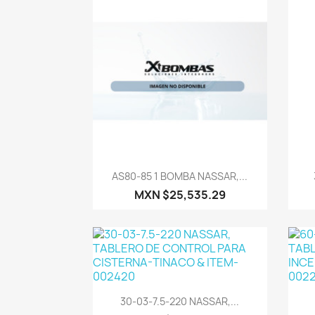
Vista rápida

AS80-85 1 BOMBA NASSAR,...
MXN $25,535.29
Vista rápida

30-03-7.5-220 NASSAR,...