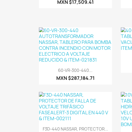
MXN $17,509.41
Vista rápida

60-VR-300-440...
MXN $287,184.71
Vista rápida

F3D-440 NASSAR, PROTECTOR...