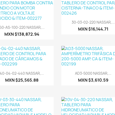
Vista rápida

30-03-02-220 NASSAR,...
Vista rápida

60-AS-100-220 NASSAR,...
MXN $16,144.71
MXN $138,872.94
Vista rápida
Vista rápida


40-04-02-440 NASSAR,...
AD3-5000 NASSAR,...
MXN $25,565.88
MXN $3,610.59