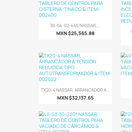
Vista rápida

30-04-02-440 NASSAR,...
MXN $25,565.88
Vista rápida

TX20-4 NASSAR, ARRANCADOR A...
MXN $32,137.65