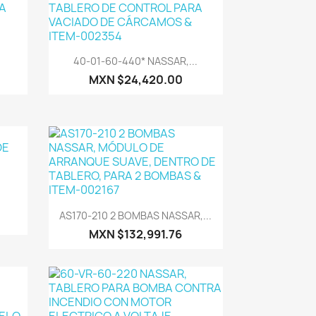
Vista rápida

40-01-60-440* NASSAR,...
MXN $24,420.00
Vista rápida

AS170-210 2 BOMBAS NASSAR,...
MXN $132,991.76