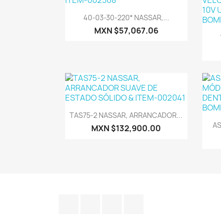
Vista rápida

40-03-30-220* NASSAR,...
MXN $57,067.06
Vista rápida

TAS75-2 NASSAR, ARRANCADOR...
AS
MXN $132,900.00
Facebook
YouTube
Instagram
TikTok