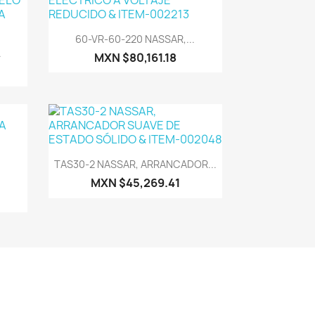
Vista rápida

60-VR-60-220 NASSAR,...
.
MXN $80,161.18
Vista rápida

TAS30-2 NASSAR, ARRANCADOR...
MXN $45,269.41