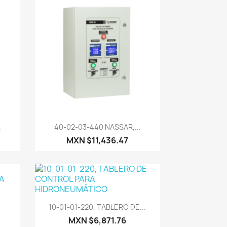
Vista rápida

.
40-02-03-440 NASSAR,...
MXN $11,436.47
Vista rápida

10-01-01-220, TABLERO DE...
.
MXN $6,871.76