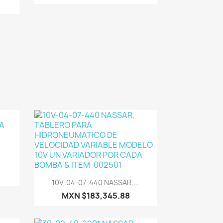
Vista rápida

10V-04-07-440 NASSAR,...
MXN $183,345.88