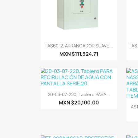
Vista rápida

TAS60-2, ARRANCADOR SUAVE...
TAS
MXN $111,324.71
Vista rápida

20-03-07-220, Tablero PARA...
MXN $20,100.00
AS1