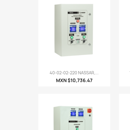
Vista rápida

40-02-02-220 NASSAR,...
MXN $10,736.47