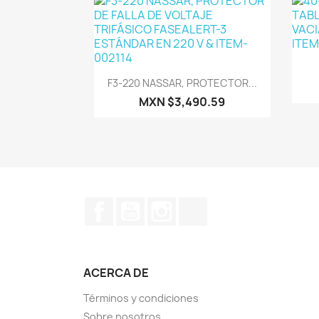
Vista rápida

F3-220 NASSAR, PROTECTOR...
MXN $3,490.59
Facebook
YouTube
Instagram
TikTok
ACERCA DE
Términos y condiciones
Sobre nosotros