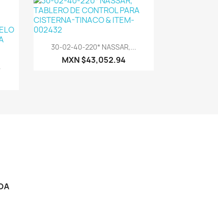
Vista rápida

30-02-40-220* NASSAR,...
MXN $43,052.94
.
DA