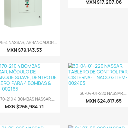
MXN $17,207.06
Vista rápida

75-4 NASSAR, ARRANCADOR...
MXN $79,143.53
Vista rápida

30-04-01-220 NASSAR,...
Vista rápida

70-210 4 BOMBAS NASSAR,...
MXN $24,817.65
MXN $265,984.71