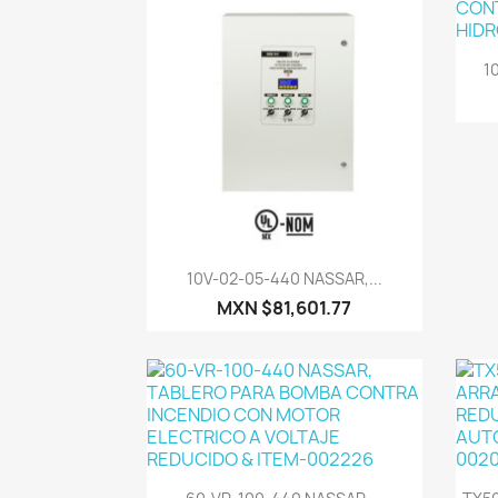
1
Vista rápida

10V-02-05-440 NASSAR,...
MXN $81,601.77
Vista rápida
