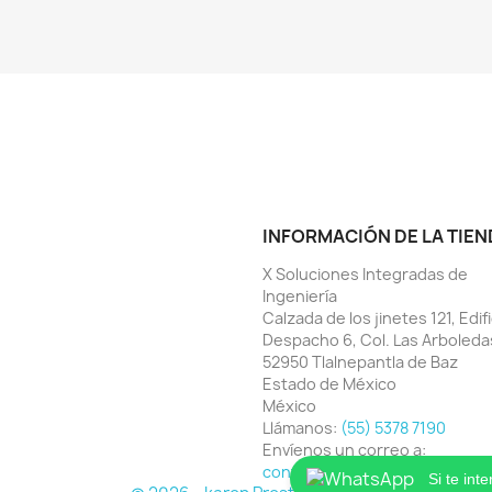
INFORMACIÓN DE LA TIEN
X Soluciones Integradas de
Ingeniería
Calzada de los jinetes 121, Edifi
Despacho 6, Col. Las Arboleda
52950 Tlalnepantla de Baz
Estado de México
México
Llámanos:
(55) 5378 7190
Envíenos un correo a:
contacto@xsoluciones.mx
Si te int