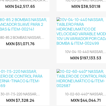
-4 NASSAR, ARRANCADOR A...
10L-03-20-440 NASSAR,..
MXN $42,517.65
MXN $38,501.18
Vista rápida

80-85 2 BOMBAS NASSAR,...
MXN $51,071.76
Vista rápida

10V-04-10-440 NASSAR,..
MXN $197,133.53
Vista rápida
Vista rápida


30-01-7.5-220 NASSAR,...
10-02-60-440* NASSAR,..
MXN $7,328.24
MXN $44,044.71