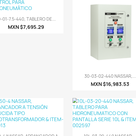
Vista rápida

0-01-7.5-440, TABLERO DE...
MXN $7,695.29
Vista rápida

30-03-02-440 NASSAR,...
MXN $16,983.53
Vista rápida
Vista rápida

