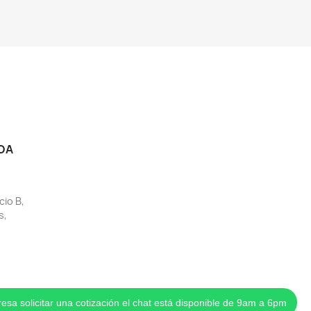
DA
cio B,
s,
eresa solicitar una cotización el chat está disponible de 9am a 6pm