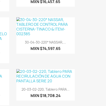
.
MXN $16,457.65
Vista rápida

30-04-30-220* NASSAR,...
MXN $74,597.65
.
Vista rápida

20-03-02-220, Tablero PARA...
.
MXN $18,708.24